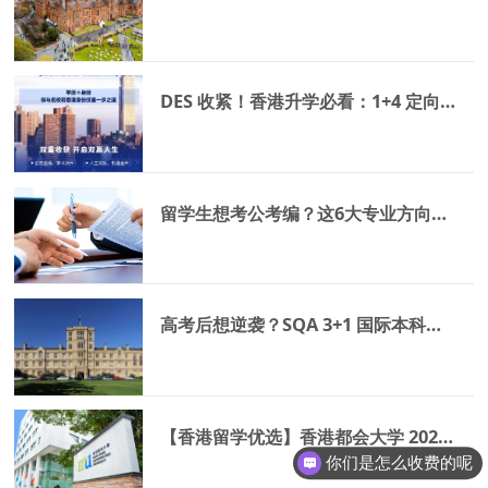
DES 收紧！香港升学必看：1+4 定向班是解困关键
留学生想考公考编？这6大专业方向最吃香，别选错了！
高考后想逆袭？SQA 3+1 国际本科项目合集来了！权威认证 + 高性价比，无缝衔接海外名校
【香港留学优选】香港都会大学 2026 授课型硕士火热招生中！名校背书 + 高含金量 + 费用友好，中留服认证有保障
你们是怎么收费的呢