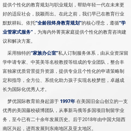
提供个性化的教育规划与职业规划，帮助年轻一代在未来更
好的适应社会，脱颖而出。在此之前，我们早已在教育行业
默默耕耘。依托
“
全龄段终身教育规划
”
的核心理念，遵循
“学
业管家式服务”
，为海内外菁英家庭提供个性化的教育咨询建
议和解决方案。
采用独特的
“家族办公室”
私人订制服务体系，由从业资深留
学申请专家、中英美等名校教授等组成的专业团队，整合丰
富独家优质背景提升资源，提供专业且个性化的申请策略制
定和指导，全方位、系统化助力孩子实现名校梦想，卓越成
长为国际化优秀人才。
梦优国际教育前身起源于
1997
年
在美国旧金山创立的一支
优秀的美国藤校硕博团队，从事新马俄等多国项目制留学业
务，至今已有二十余年发展历史。后于2018年由中国大陆西
南区兴起，进而发展到东南地区及亚太地区。