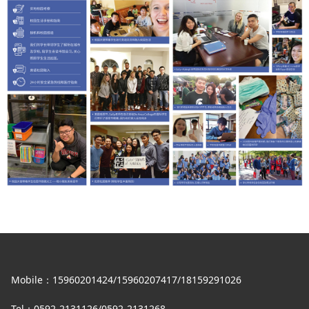
Mobile：15960201424/15960207417/18159291026
Tel：0592-2131126/0592-2131268